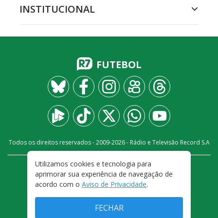
INSTITUCIONAL
FUTEBOL
Todos os direitos reservados - 2009-
2026
- Rádio e Televisão Record S.A
Utilizamos cookies e tecnologia para
CARREIRA
FALE CONOSCO
PRIVACIDADE
aprimorar sua experiência de navegação de
TERMOS E CONDIÇÕES DE USO
acordo com o
Aviso de Privacidade
.
FECHAR