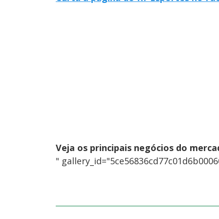
Veja os principais negócios do merca
" gallery_id="5ce56836cd77c01d6b00060