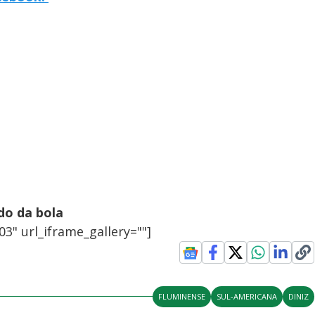
do da bola
3" url_iframe_gallery=""]
FLUMINENSE
SUL-AMERICANA
DINIZ