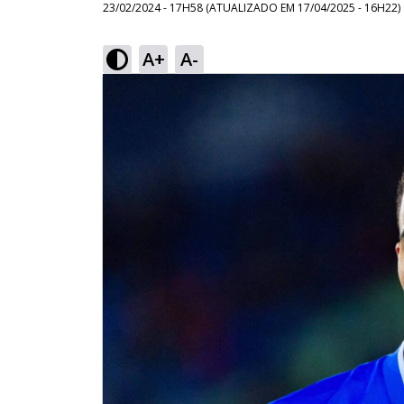
23/02/2024 - 17H58
(ATUALIZADO EM
17/04/2025 - 16H22
)
A+
A-