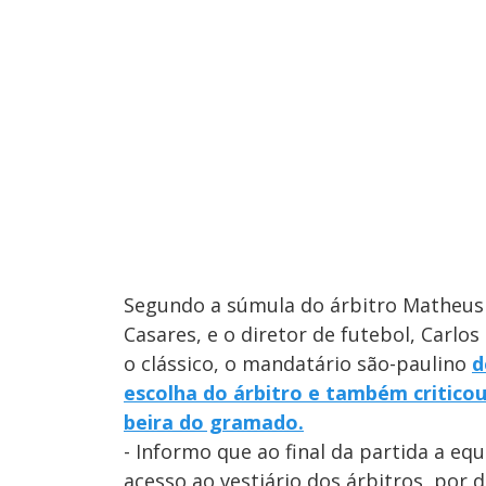
Segundo a súmula do árbitro Matheus 
Casares, e o diretor de futebol, Carl
o clássico, o mandatário são-paulino
d
escolha do árbitro e também critico
beira do gramado.
- Informo que ao final da partida a eq
acesso ao vestiário dos árbitros, por d