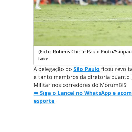
(Foto: Rubens Chiri e Paulo Pinto/Saopau
Lance
A delegação do
São Paulo
ficou revolt
e tanto membros da diretoria quanto j
Militar nos corredores do MorumBIS.
➡️ Siga o Lance! no WhatsApp e acom
esporte