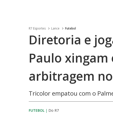
R7 Esportes
Lance
Futebol
Diretoria e jo
Paulo xingam 
arbitragem no
Tricolor empatou com o Palm
FUTEBOL
|
Do R7