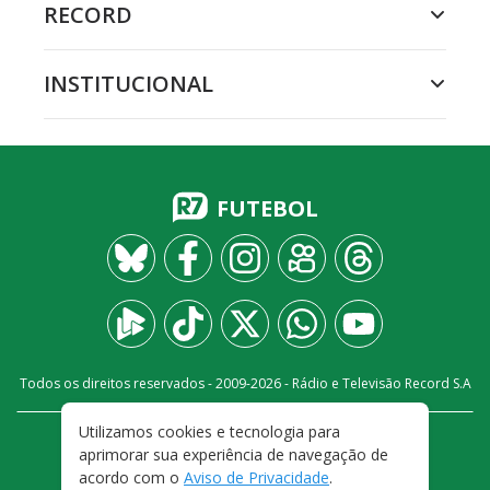
RECORD
INSTITUCIONAL
FUTEBOL
Todos os direitos reservados - 2009-
2026
- Rádio e Televisão Record S.A
Utilizamos cookies e tecnologia para
CARREIRA
FALE CONOSCO
PRIVACIDADE
aprimorar sua experiência de navegação de
TERMOS E CONDIÇÕES DE USO
acordo com o
Aviso de Privacidade
.