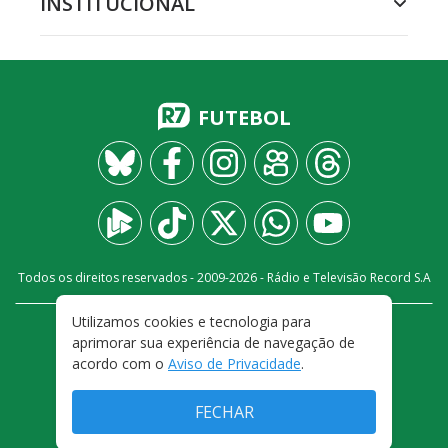
INSTITUCIONAL
FUTEBOL
Todos os direitos reservados - 2009-
2026
- Rádio e Televisão Record S.A
Utilizamos cookies e tecnologia para
CARREIRA
FALE CONOSCO
PRIVACIDADE
aprimorar sua experiência de navegação de
TERMOS E CONDIÇÕES DE USO
acordo com o
Aviso de Privacidade
.
FECHAR