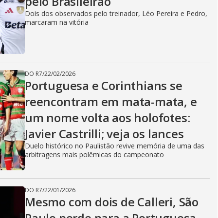
pelo Brasileirão
Dois dos observados pelo treinador, Léo Pereira e Pedro,
marcaram na vitória
DO R7
/
22/02/2026
Portuguesa e Corinthians se
reencontram em mata-mata, e
um nome volta aos holofotes:
Javier Castrilli; veja os lances
Duelo histórico no Paulistão revive memória de uma das
arbitragens mais polêmicas do campeonato
DO R7
/
22/01/2026
Mesmo com dois de Calleri, São
Paulo perde para a Portuguesa