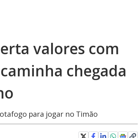
certa valores com
ncaminha chegada
ho
Botafogo para jogar no Timão