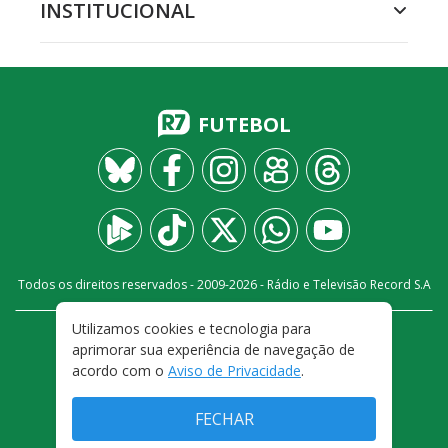
INSTITUCIONAL
FUTEBOL
Todos os direitos reservados - 2009-
2026
- Rádio e Televisão Record S.A
Utilizamos cookies e tecnologia para
CARREIRA
FALE CONOSCO
PRIVACIDADE
aprimorar sua experiência de navegação de
TERMOS E CONDIÇÕES DE USO
acordo com o
Aviso de Privacidade
.
FECHAR