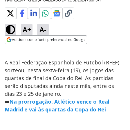
19/01/2024 - 10H20
(ATUALIZADO EM
15/02/2024 - 06H07
)
A+
A-
Adicione como fonte preferencial no Google
Opens in new window
A Real Federação Espanhola de Futebol (RFEF)
sorteou, nesta sexta-feira (19), os jogos das
quartas de final da Copa do Rei. As partidas
serão disputadas ainda neste mês, entre os
dias 23 e 25 de janeiro.
➡️
Na prorrogação, Atlético vence o Real
Madrid e vai às quartas da Copa do Rei