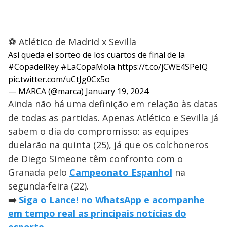
⚽ Atlético de Madrid x Sevilla
Así queda el sorteo de los cuartos de final de la
#CopadelRey
#LaCopaMola
https://t.co/jCWE4SPeIQ
pic.twitter.com/uCtJg0Cx5o
— MARCA (@marca)
January 19, 2024
Ainda não há uma definição em relação às datas
de todas as partidas. Apenas Atlético e Sevilla já
sabem o dia do compromisso: as equipes
duelarão na quinta (25), já que os colchoneros
de Diego Simeone têm confronto com o
Granada pelo
Campeonato Espanhol
na
segunda-feira (22).
➡️
Siga o Lance! no WhatsApp e acompanhe
em tempo real as principais notícias do