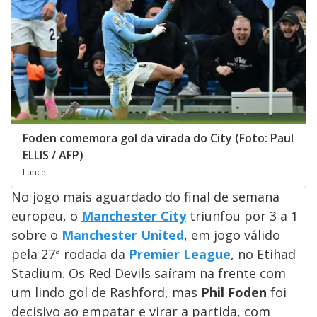
Foden comemora gol da virada do City (Foto: Paul
ELLIS / AFP)
Lance
No jogo mais aguardado do final de semana
europeu, o
Manchester City
triunfou por 3 a 1
sobre o
Manchester United
, em jogo válido
pela 27ª rodada da
Premier League
, no Etihad
Stadium. Os Red Devils saíram na frente com
um lindo gol de Rashford, mas
Phil Foden
foi
decisivo ao empatar e virar a partida, com