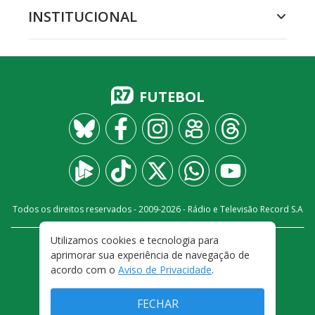
INSTITUCIONAL
FUTEBOL
Todos os direitos reservados - 2009-
2026
- Rádio e Televisão Record S.A
Utilizamos cookies e tecnologia para
CARREIRA
FALE CONOSCO
PRIVACIDADE
aprimorar sua experiência de navegação de
TERMOS E CONDIÇÕES DE USO
acordo com o
Aviso de Privacidade
.
FECHAR