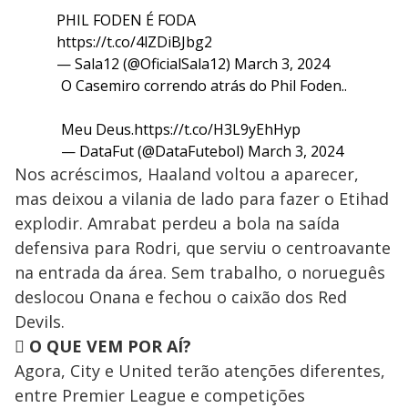
PHIL FODEN É FODA
https://t.co/4lZDiBJbg2
— Sala12 (@OficialSala12)
March 3, 2024
O Casemiro correndo atrás do Phil Foden..
Meu Deus.
https://t.co/H3L9yEhHyp
— DataFut (@DataFutebol)
March 3, 2024
Nos acréscimos, Haaland voltou a aparecer,
mas deixou a vilania de lado para fazer o Etihad
explodir. Amrabat perdeu a bola na saída
defensiva para Rodri, que serviu o centroavante
na entrada da área. Sem trabalho, o norueguês
deslocou Onana e fechou o caixão dos Red
Devils.

O QUE VEM POR AÍ?
Agora, City e United terão atenções diferentes,
entre Premier League e competições