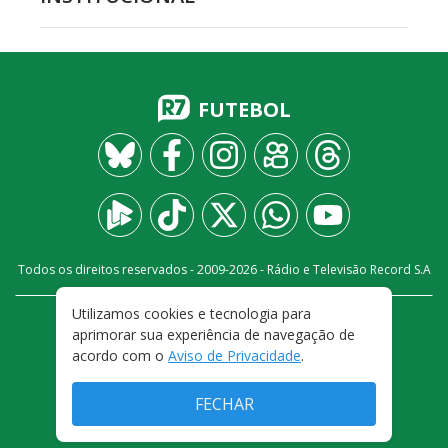
FUTEBOL
Todos os direitos reservados - 2009-
2026
- Rádio e Televisão Record S.A
Utilizamos cookies e tecnologia para
CARREIRA
FALE CONOSCO
PRIVACIDADE
aprimorar sua experiência de navegação de
TERMOS E CONDIÇÕES DE USO
acordo com o
Aviso de Privacidade
.
FECHAR