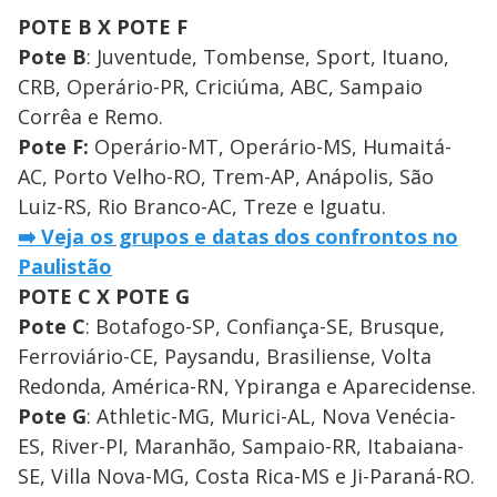
POTE B X POTE F
Pote B
: Juventude, Tombense, Sport, Ituano,
CRB, Operário-PR, Criciúma, ABC, Sampaio
Corrêa e Remo.
Pote F:
Operário-MT, Operário-MS, Humaitá-
AC, Porto Velho-RO, Trem-AP, Anápolis, São
Luiz-RS, Rio Branco-AC, Treze e Iguatu.
➡️ Veja os grupos e datas dos confrontos no
Paulistão
POTE C X POTE G
Pote C
: Botafogo-SP, Confiança-SE, Brusque,
Ferroviário-CE, Paysandu, Brasiliense, Volta
Redonda, América-RN, Ypiranga e Aparecidense.
Pote G
: Athletic-MG, Murici-AL, Nova Venécia-
ES, River-PI, Maranhão, Sampaio-RR, Itabaiana-
SE, Villa Nova-MG, Costa Rica-MS e Ji-Paraná-RO.