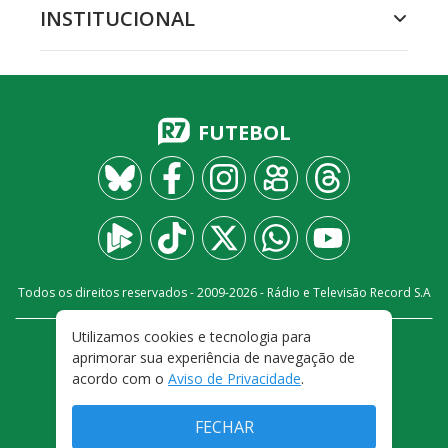
INSTITUCIONAL
FUTEBOL
Todos os direitos reservados - 2009-
2026
- Rádio e Televisão Record S.A
Utilizamos cookies e tecnologia para
CARREIRA
FALE CONOSCO
PRIVACIDADE
aprimorar sua experiência de navegação de
TERMOS E CONDIÇÕES DE USO
acordo com o
Aviso de Privacidade
.
FECHAR