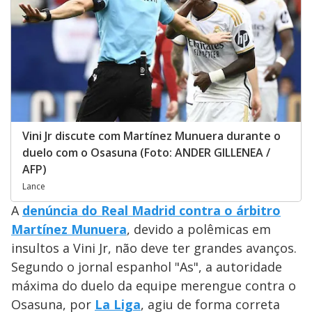
Vini Jr discute com Martínez Munuera durante o
duelo com o Osasuna (Foto: ANDER GILLENEA /
AFP)
Lance
A
denúncia do Real Madrid contra o árbitro
Martínez Munuera
, devido a polêmicas em
insultos a Vini Jr, não deve ter grandes avanços.
Segundo o jornal espanhol "As", a autoridade
máxima do duelo da equipe merengue contra o
Osasuna, por
La Liga
, agiu de forma correta