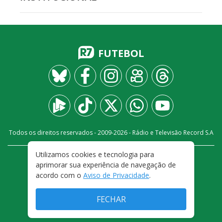
FUTEBOL
Todos os direitos reservados - 2009-
2026
- Rádio e Televisão Record S.A
Utilizamos cookies e tecnologia para
CARREIRA
FALE CONOSCO
PRIVACIDADE
aprimorar sua experiência de navegação de
TERMOS E CONDIÇÕES DE USO
acordo com o
Aviso de Privacidade
.
FECHAR