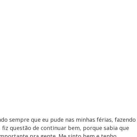
ando sempre que eu pude nas minhas férias, fazendo
 fiz questão de continuar bem, porque sabia que
 importante pra gente. Me sinto bem e tenho