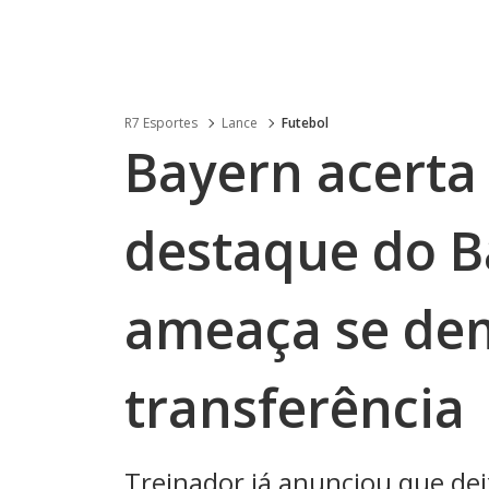
R7 Esportes
Lance
Futebol
Bayern acerta
destaque do B
ameaça se dem
transferência
Treinador já anunciou que deix