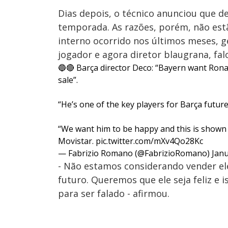
Dias depois, o técnico anunciou que de
temporada. As razões, porém, não estã
interno ocorrido nos últimos meses, g
jogador e agora diretor blaugrana, fal
🔵🔴 Barça director Deco: “Bayern want Ronal
sale”.
“He’s one of the key players for Barça future
“We want him to be happy and this is shown o
Movistar.
pic.twitter.com/mXv4Qo28Kc
— Fabrizio Romano (@FabrizioRomano)
Janu
- Não estamos considerando vender ele
futuro. Queremos que ele seja feliz e 
para ser falado - afirmou.