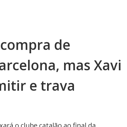
 compra de
arcelona, mas Xavi
itir e trava
ará o clube catalão ao final da