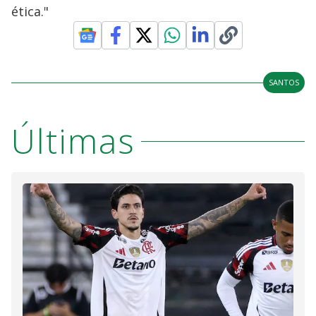
ética."
SANTOS
Últimas