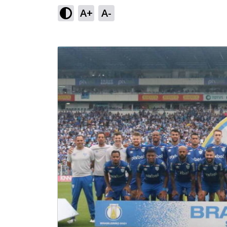
A+
A-