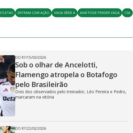
ATLETAS
ENTRAM COM AÇÃO
VAGA SÉRIE A
AVAÍ PODE PERDER VAGA
CSA
DO R7
/
15/03/2026
Sob o olhar de Ancelotti,
Flamengo atropela o Botafogo
pelo Brasileirão
Dois dos observados pelo treinador, Léo Pereira e Pedro,
marcaram na vitória
DO R7
/
22/02/2026