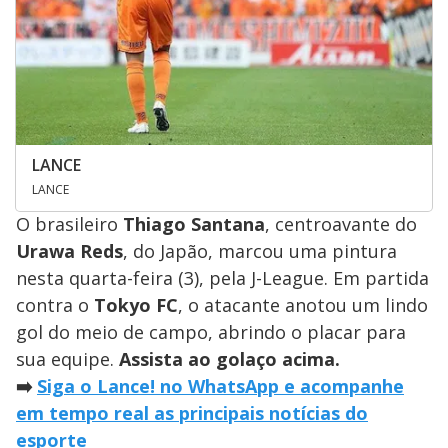
LANCE
LANCE
O brasileiro
Thiago Santana
, centroavante do
Urawa Reds
, do Japão, marcou uma pintura
nesta quarta-feira (3), pela J-League. Em partida
contra o
Tokyo FC
, o atacante anotou um lindo
gol do meio de campo, abrindo o placar para
sua equipe.
Assista ao golaço acima.
➡️
Siga o Lance! no WhatsApp e acompanhe
em tempo real as principais notícias do
esporte