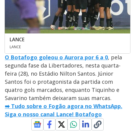
LANCE
LANCE
O Botafogo goleou o Aurora por 6 a 0
, pela
segunda fase da Libertadores, nesta quarta-
feira (28), no Estádio Nilton Santos. Júnior
Santos foi o protagonista da partida com
quatro gols marcados, enquanto Tiquinho e
Savarino também deixaram suas marcas.
➡️ Tudo sobre o Fogão agora no WhatsApp.
Siga o nosso canal Lance! Botafogo