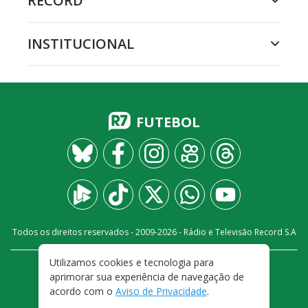
RECORD
INSTITUCIONAL
FUTEBOL
Todos os direitos reservados - 2009-
2026
- Rádio e Televisão Record S.A
Utilizamos cookies e tecnologia para
CARREIRA
FALE CONOSCO
PRIVACIDADE
aprimorar sua experiência de navegação de
TERMOS E CONDIÇÕES DE USO
acordo com o
Aviso de Privacidade
.