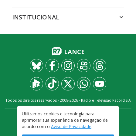
INSTITUCIONAL
LANCE
Todos os direitos reservados - 2009-
2026
- Rádio e Televisão Record S.A
Utilizamos cookies e tecnologia para
CARREIRA
FALE CONOSCO
PRIVACIDADE
aprimorar sua experiência de navegação de
TERMOS E CONDIÇÕES DE USO
acordo com o
Aviso de Privacidade
.