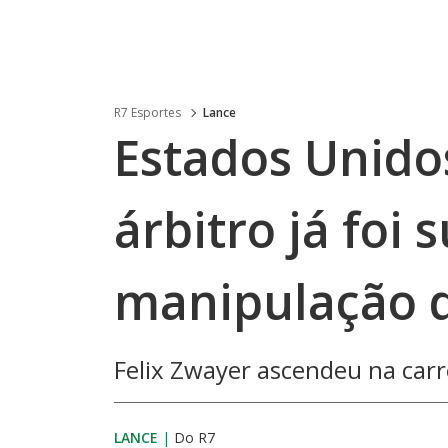
R7 Esportes
Lance
Estados Unidos
árbitro já foi
manipulação d
Felix Zwayer ascendeu na carr
LANCE
|
Do R7