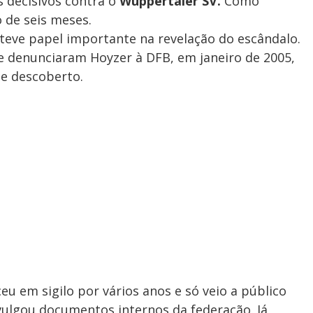
s decisivos contra o
Wuppertaler SV.
Como
 de seis meses.
eve papel importante na revelação do escândalo.
ue denunciaram Hoyzer à DFB, em janeiro de 2005,
e descoberto.
u em sigilo por vários anos e só veio a público
ivulgou documentos internos da federação. Já