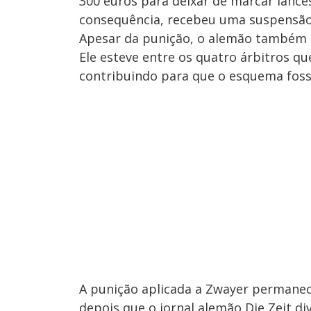
300 euros para deixar de marcar lance
consequência, recebeu uma suspensão
Apesar da punição, o alemão também t
Ele esteve entre os quatro árbitros q
contribuindo para que o esquema foss
A punição aplicada a Zwayer permanece
depois que o jornal alemão Die Zeit d