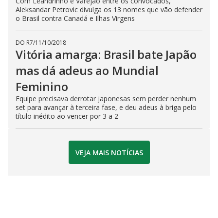
Com Leandrinho e Varejão entre os convocados,
Aleksandar Petrovic divulga os 13 nomes que vão defender
o Brasil contra Canadá e Ilhas Virgens
DO R7
/
11/10/2018
Vitória amarga: Brasil bate Japão
mas dá adeus ao Mundial
Feminino
Equipe precisava derrotar japonesas sem perder nenhum
set para avançar à terceira fase, e deu adeus à briga pelo
título inédito ao vencer por 3 a 2
VEJA MAIS NOTÍCIAS