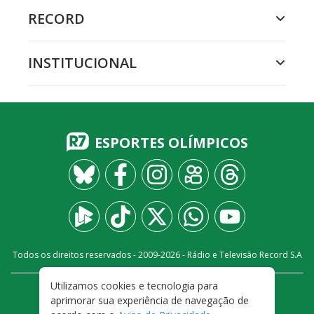
RECORD
INSTITUCIONAL
ESPORTES OLÍMPICOS
Todos os direitos reservados - 2009-
2026
- Rádio e Televisão Record S.A
Utilizamos cookies e tecnologia para
CARREIRA
FALE CONOSCO
PRIVACIDADE
aprimorar sua experiência de navegação de
TERMOS E CONDIÇÕES DE USO