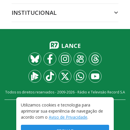
INSTITUCIONAL
LANCE
Todos os direitos reservados - 2009-
2026
- Rádio e Televisão Record S.A
Utilizamos cookies e tecnologia para
CARREIRA
FALE CONOSCO
PRIVACIDADE
aprimorar sua experiência de navegação de
TERMOS E CONDIÇÕES DE USO
acordo com o
Aviso de Privacidade
.