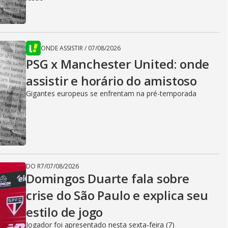
ONDE ASSISTIR
/
07/08/2026
PSG x Manchester United: onde
assistir e horário do amistoso
Gigantes europeus se enfrentam na pré-temporada
DO R7
/
07/08/2026
Domingos Duarte fala sobre
crise do São Paulo e explica seu
estilo de jogo
Jogador foi apresentado nesta sexta-feira (7)