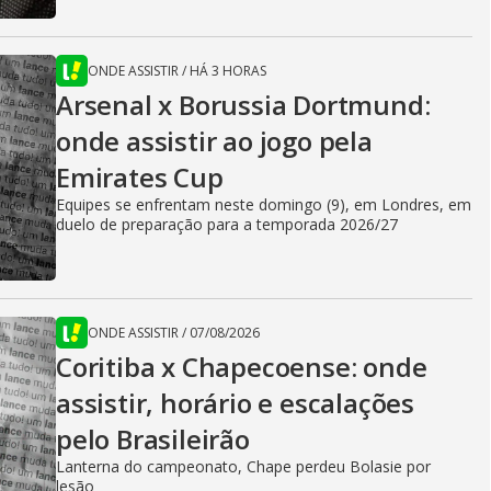
ONDE ASSISTIR
/
HÁ 3 HORAS
Arsenal x Borussia Dortmund:
onde assistir ao jogo pela
Emirates Cup
Equipes se enfrentam neste domingo (9), em Londres, em
duelo de preparação para a temporada 2026/27
ONDE ASSISTIR
/
07/08/2026
Coritiba x Chapecoense: onde
assistir, horário e escalações
pelo Brasileirão
Lanterna do campeonato, Chape perdeu Bolasie por
lesão