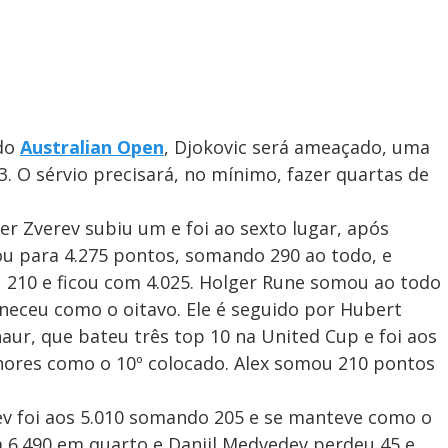
 do
Australian Open
, Djokovic será ameaçado, uma
. O sérvio precisará, no mínimo, fazer quartas de
er Zverev subiu um e foi ao sexto lugar, após
lou para 4.275 pontos, somando 290 ao todo, e
 210 e ficou com 4.025. Holger Rune somou ao todo
neceu como o oitavo. Ele é seguido por Hubert
aur, que bateu três top 10 na United Cup e foi aos
hores como o 10º colocado. Alex somou 210 pontos
 foi aos 5.010 somando 205 e se manteve como o
m 6.490 em quarto e Daniil Medvedev perdeu 45 e