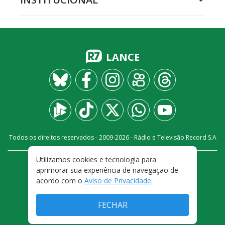
LANCE
Todos os direitos reservados - 2009-
2026
- Rádio e Televisão Record S.A
Utilizamos cookies e tecnologia para
CARREIRA
FALE CONOSCO
PRIVACIDADE
aprimorar sua experiência de navegação de
TERMOS E CONDIÇÕES DE USO
acordo com o
Aviso de Privacidade
.
FECHAR