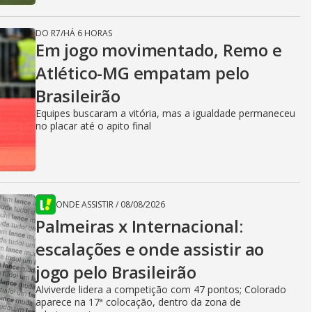
DO R7
/
HÁ 6 HORAS
Em jogo movimentado, Remo e
Atlético-MG empatam pelo
Brasileirão
Equipes buscaram a vitória, mas a igualdade permaneceu
no placar até o apito final
ONDE ASSISTIR
/
08/08/2026
Palmeiras x Internacional:
escalações e onde assistir ao
jogo pelo Brasileirão
Alviverde lidera a competição com 47 pontos; Colorado
aparece na 17ª colocação, dentro da zona de