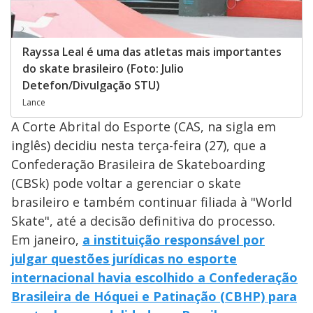
Rayssa Leal é uma das atletas mais importantes
do skate brasileiro (Foto: Julio
Detefon/Divulgação STU)
Lance
A Corte Abrital do Esporte (CAS, na sigla em
inglês) decidiu nesta terça-feira (27), que a
Confederação Brasileira de Skateboarding
(CBSk) pode voltar a gerenciar o skate
brasileiro e também continuar filiada à "World
Skate", até a decisão definitiva do processo.
Em janeiro,
a instituição responsável por
julgar questões jurídicas no esporte
internacional havia escolhido a Confederação
Brasileira de Hóquei e Patinação (CBHP) para