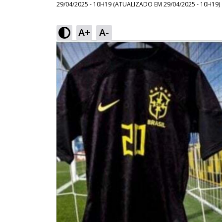
29/04/2025 - 10H19
(ATUALIZADO EM
29/04/2025 - 10H19
)
A+
A-