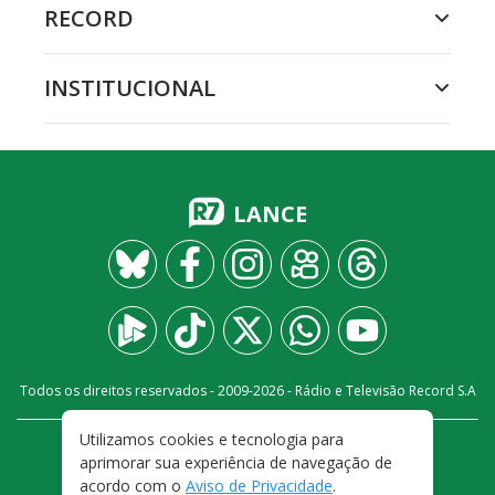
RECORD
INSTITUCIONAL
LANCE
Todos os direitos reservados - 2009-
2026
- Rádio e Televisão Record S.A
Utilizamos cookies e tecnologia para
CARREIRA
FALE CONOSCO
PRIVACIDADE
aprimorar sua experiência de navegação de
TERMOS E CONDIÇÕES DE USO
acordo com o
Aviso de Privacidade
.