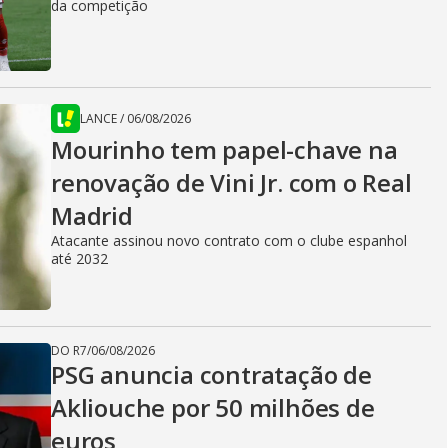
da competição
LANCE
/
06/08/2026
Mourinho tem papel-chave na
renovação de Vini Jr. com o Real
Madrid
Atacante assinou novo contrato com o clube espanhol
até 2032
DO R7
/
06/08/2026
PSG anuncia contratação de
Akliouche por 50 milhões de
euros