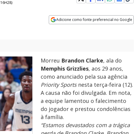
- 16H28
)
Adicione como fonte preferencial no Google
Opens in new window
Morreu
Brandon Clarke
, ala do
Memphis Grizzlies
, aos 29 anos,
como anunciado pela sua agência
Priority Sports
nesta terça-feira (12).
A causa não foi divulgada. Em nota,
a equipe lamentou o falecimento
do jogador e prestou condolências
à família.
“Estamos devastados com a trágica
perda de Brandon Clarke. Brandon