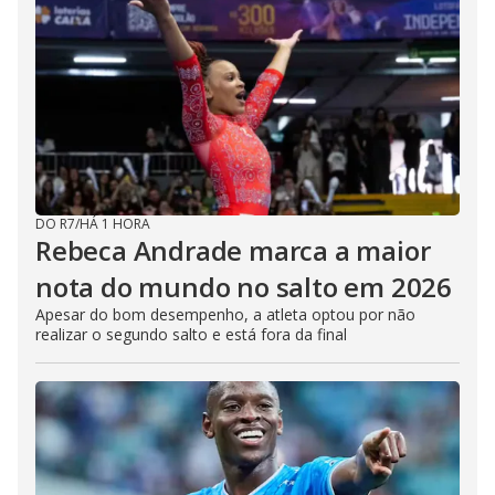
DO R7
/
HÁ 1 HORA
Rebeca Andrade marca a maior
nota do mundo no salto em 2026
Apesar do bom desempenho, a atleta optou por não
realizar o segundo salto e está fora da final