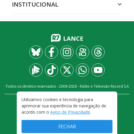
INSTITUCIONAL
LANCE
Todos os direitos reservados - 2009-
2026
- Rádio e Televisão Record S.A
Utilizamos cookies e tecnologia para
CARREIRA
FALE CONOSCO
PRIVACIDADE
aprimorar sua experiência de navegação de
TERMOS E CONDIÇÕES DE USO
acordo com o
Aviso de Privacidade
.
FECHAR