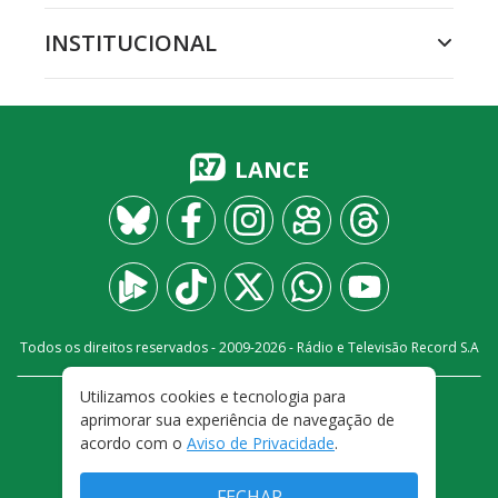
INSTITUCIONAL
LANCE
Todos os direitos reservados - 2009-
2026
- Rádio e Televisão Record S.A
Utilizamos cookies e tecnologia para
CARREIRA
FALE CONOSCO
PRIVACIDADE
aprimorar sua experiência de navegação de
TERMOS E CONDIÇÕES DE USO
acordo com o
Aviso de Privacidade
.
FECHAR