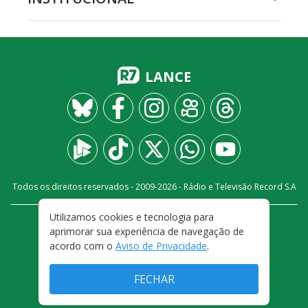
LANCE
Todos os direitos reservados - 2009-
2026
- Rádio e Televisão Record S.A
Utilizamos cookies e tecnologia para
CARREIRA
FALE CONOSCO
PRIVACIDADE
aprimorar sua experiência de navegação de
TERMOS E CONDIÇÕES DE USO
acordo com o
Aviso de Privacidade
.
FECHAR