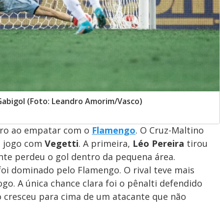
Gabigol (Foto: Leandro Amorim/Vasco)
cro ao empatar com o
Flamengo
. O Cruz-Maltino
o jogo com
Vegetti
. A primeira,
Léo Pereira
tirou
nte perdeu o gol dentro da pequena área.
 foi dominado pelo Flamengo. O rival teve mais
o. A única chance clara foi o pênalti defendido
no cresceu para cima de um atacante que não