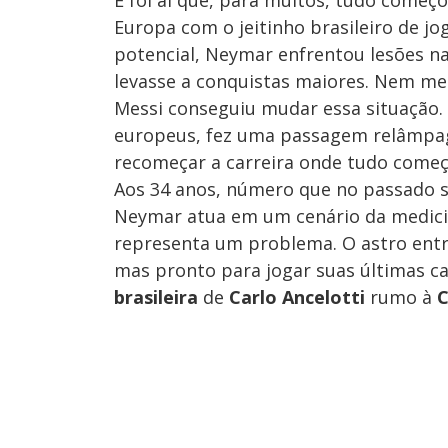
E foi aí que, para muitos, tudo começ
Europa com o jeitinho brasileiro de j
potencial, Neymar enfrentou lesões n
levasse a conquistas maiores. Nem m
Messi conseguiu mudar essa situação.
europeus, fez uma passagem relâmpa
recomeçar a carreira onde tudo começo
Aos 34 anos, número que no passado se
Neymar atua em um cenário da medicin
representa um problema. O astro entr
mas pronto para jogar suas últimas c
brasileira
de
Carlo Ancelotti
rumo à
C