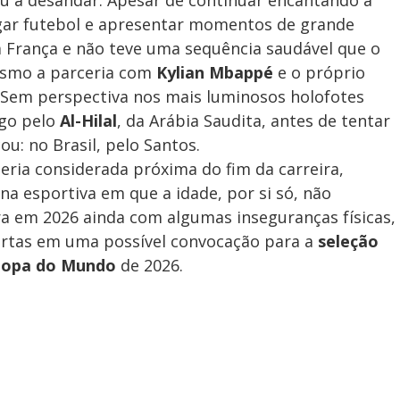
ou a desandar. Apesar de continuar encantando a
ogar futebol e apresentar momentos de grande
a França e não teve uma sequência saudável que o
esmo a parceria com
Kylian Mbappé
e o próprio
 Sem perspectiva nos mais luminosos holofotes
go pelo
Al-Hilal
, da Arábia Saudita, antes de tentar
u: no Brasil, pelo Santos.
ria considerada próxima do fim da carreira,
a esportiva em que a idade, por si só, não
a em 2026 ainda com algumas inseguranças físicas,
artas em uma possível convocação para a
seleção
opa do Mundo
de 2026.