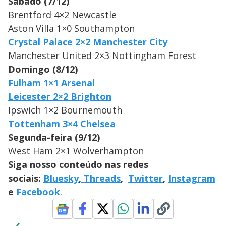
Sábado (7/12)
Brentford 4×2 Newcastle
Aston Villa 1×0 Southampton
Crystal Palace 2×2 Manchester City
Manchester United 2×3 Nottingham Forest
Domingo (8/12)
Fulham 1×1 Arsenal
Leicester 2×2 Brighton
Ipswich 1×2 Bournemouth
Tottenham 3×4 Chelsea
Segunda-feira (9/12)
West Ham 2×1 Wolverhampton
Siga nosso conteúdo nas redes
sociais:
Bluesky
,
Threads
,
Twitter
,
Instagram
e
Facebook
.