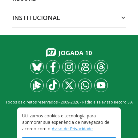
INSTITUCIONAL
JOGADA 10
Todos os direitos reservados - 2009-
2026
- Rádio e Televisão Record S.A
Utilizamos cookies e tecnologia para
CARREIRA
FALE CONOSCO
PRIVACIDADE
aprimorar sua experiência de navegação de
TERMOS E CONDIÇÕES DE USO
acordo com o
Aviso de Privacidade
.