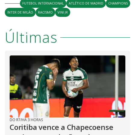
FUTEBOL INTERNACIONAL
ATLÉTICO DE MADRID
CHAMPIONS
INTER DE MILÃO
RACISMO
VINI JR
Últimas
DO R7
/
HÁ 3 HORAS
Coritiba vence a Chapecoense