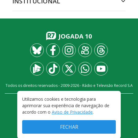
INSTITUCIONAL
JOGADA 10
Todos os direitos reservados - 2009-
2026
- Rádio e Televisão Record S.A
Utilizamos cookies e tecnologia para
CARREIRA
FALE CONOSCO
PRIVACIDADE
aprimorar sua experiência de navegação de
TERMOS E CONDIÇÕES DE USO
acordo com o
Aviso de Privacidade
.
FECHAR