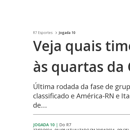
R7 Esportes
Jogada 10
Veja quais ti
às quartas da
Última rodada da fase de grup
classificado e América-RN e It
de...
JOGADA 10
|
Do R7