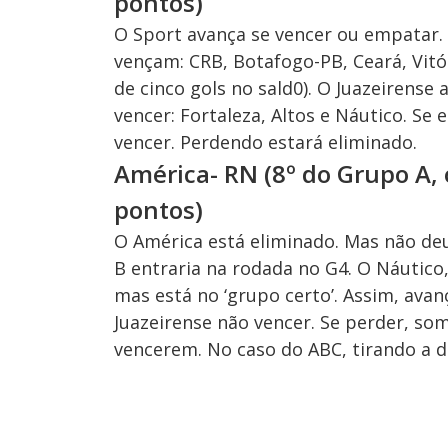
pontos)
O Sport avança se vencer ou empatar. 
vençam: CRB, Botafogo-PB, Ceará, Vitó
de cinco gols no sald0). O Juazeirense
vencer: Fortaleza, Altos e Náutico. Se
vencer. Perdendo estará eliminado.
América- RN (8º do Grupo A, o
pontos)
O América está eliminado. Mas não deu 
B entraria na rodada no G4. O Náutic
mas está no ‘grupo certo’. Assim, avan
Juazeirense não vencer. Se perder, som
vencerem. No caso do ABC, tirando a di