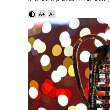
27/03/2024 - 01H08
(ATUALIZADO EM
20/04/2024 - 00H35
)
A+
A-