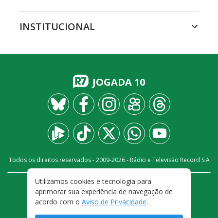
INSTITUCIONAL
JOGADA 10
Todos os direitos reservados - 2009-
2026
- Rádio e Televisão Record S.A
Utilizamos cookies e tecnologia para
CARREIRA
FALE CONOSCO
PRIVACIDADE
aprimorar sua experiência de navegação de
TERMOS E CONDIÇÕES DE USO
acordo com o
Aviso de Privacidade
.