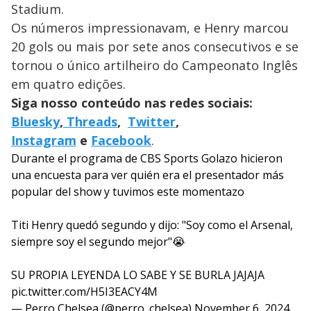
Stadium.
Os números impressionavam, e Henry marcou
20 gols ou mais por sete anos consecutivos e se
tornou o único artilheiro do Campeonato Inglês
em quatro edições.
Siga nosso conteúdo nas redes sociais:
Bluesky
,
Threads
,
Twitter
,
Instagram
e
Facebook
.
Durante el programa de CBS Sports Golazo hicieron
una encuesta para ver quién era el presentador más
popular del show y tuvimos este momentazo
Titi Henry quedó segundo y dijo: "Soy como el Arsenal,
siempre soy el segundo mejor"😭
SU PROPIA LEYENDA LO SABE Y SE BURLA JAJAJA
pic.twitter.com/H5I3EACY4M
— Perro Chelsea (@perro_chelsea)
November 6, 2024