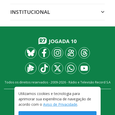
INSTITUCIONAL
JOGADA 10
Todos os direitos reservados - 2009-
2026
- Rádio e Televisão Record S.A
Utilizamos cookies e tecnologia para
CARREIRA
FALE CONOSCO
PRIVACIDADE
aprimorar sua experiência de navegação de
TERMOS E CONDIÇÕES DE USO
acordo com o
Aviso de Privacidade
.