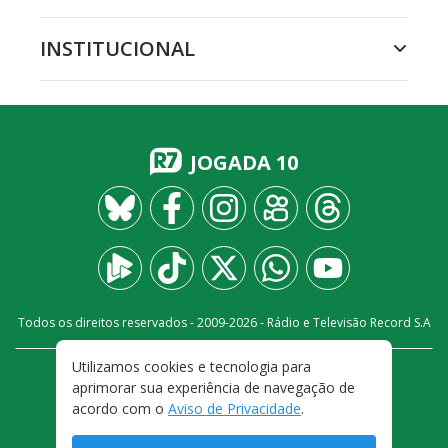
INSTITUCIONAL
JOGADA 10
Todos os direitos reservados - 2009-
2026
- Rádio e Televisão Record S.A
Utilizamos cookies e tecnologia para
CARREIRA
FALE CONOSCO
PRIVACIDADE
aprimorar sua experiência de navegação de
TERMOS E CONDIÇÕES DE USO
acordo com o
Aviso de Privacidade
.