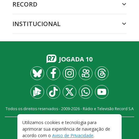
RECORD
INSTITUCIONAL
JOGADA 10
Todos os direitos reservados - 2009-
2026
- Rádio e Televisão Record S.A
Utilizamos cookies e tecnologia para
CARREIRA
FALE CONOSCO
PRIVACIDADE
aprimorar sua experiência de navegação de
TERMOS E CONDIÇÕES DE USO
acordo com o
Aviso de Privacidade
.