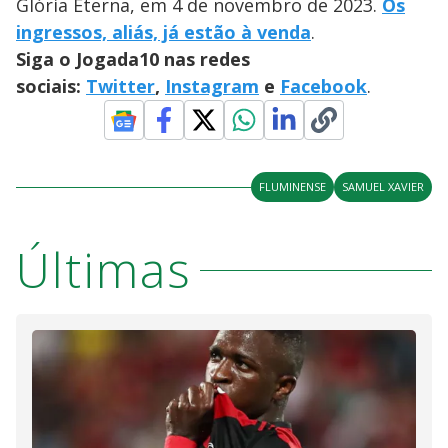
Glória Eterna, em 4 de novembro de 2023.
Os
ingressos, aliás, já estão à venda
.
Siga o Jogada10 nas redes
sociais:
Twitter
,
Instagram
e
Facebook
.
FLUMINENSE
SAMUEL XAVIER
Últimas