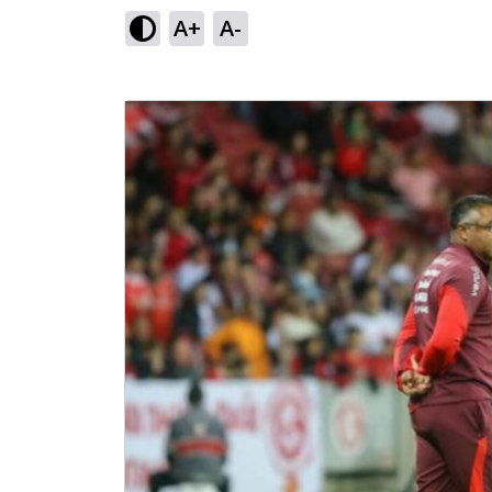
A+
A-