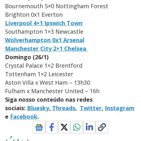
Bournemouth 5×0 Nottingham Forest
Brighton 0x1 Everton
Liverpool 4×1 Ipswich Town
Southampton 1×3 Newcastle
Wolverhampton 0x1 Arsenal
Manchester City 2×1 Chelsea
Domingo (26/1)
Crystal Palace 1×2 Brentford
Tottenham 1×2 Leicester
Aston Villa x West Ham – 13h30
Fulham x Manchester United – 16h
Siga nosso conteúdo nas redes
sociais:
Bluesky
,
Threads
,
Twitter
,
Instagram
e
Facebook
.