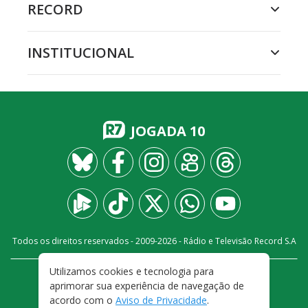
RECORD
INSTITUCIONAL
JOGADA 10
Todos os direitos reservados - 2009-
2026
- Rádio e Televisão Record S.A
Utilizamos cookies e tecnologia para
CARREIRA
FALE CONOSCO
PRIVACIDADE
aprimorar sua experiência de navegação de
TERMOS E CONDIÇÕES DE USO
acordo com o
Aviso de Privacidade
.