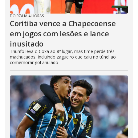
DO R7
/
HÁ 4 HORAS
Coritiba vence a Chapecoense
em jogos com lesões e lance
inusitado
Triunfo leva o Coxa ao 8º lugar, mas time perde três
machucados, incluindo zagueiro que caiu no túnel ao
comemorar gol anulado