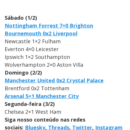
Sábado (1/2)
Nottingham Forrest 7×0 Brighton
Bournemouth 0x2 Liverpool
Newcastle 1×2 Fulham
Everton 4×0 Leicester
Ipswich 1×2 Southampton
Wolverhampton 2×0 Aston Villa
Domingo (2/2)
Manchester United 0x2 Crystal Palace
Brentford 0x2 Tottenham
Arsenal 5×1 Manchester City
Segunda-feira (3/2)
Chelsea 2×1 West Ham
Siga nosso conteúdo nas redes
sociais:
Bluesky
,
Threads
,
Twitter
,
Instagram